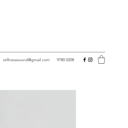
stillnesssound@gmail.com
9780 0208