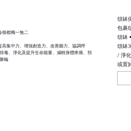
頌缽保
包裹
每個都獨一無二
頌缽
提高集中力、增強創造力、改善聽力、協調呼
頌缽3
排毒、淨化及提升生命能量、減輕身體疼痛、預
/ 淨
脈輪
或置於