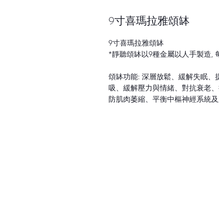
9寸喜瑪拉雅頌缽
9寸喜瑪拉雅頌缽
*
靜聽頌缽以
9
種金屬以人手製造
,
頌缽功能
:
深層放鬆、緩解失眠、
吸、緩解壓力與情緒、對抗衰老、
防肌肉萎縮、平衡中樞神經系統及