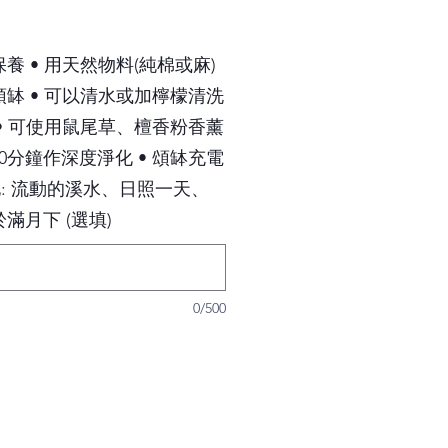
養 • 用天然物料(純棉或麻)
頌缽 • 可以清水或加檸檬清洗
 • 可使用鼠尾草、檀香粉香薰
0分鐘作深度淨化 • 頌缽充電
化: 流動的溪水、日照一天、
滿月下 (選填)
0/500