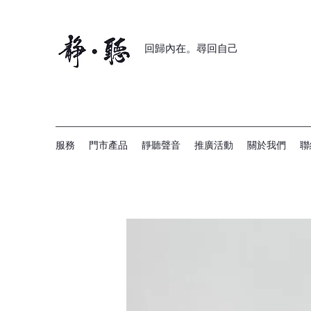
回歸內在。尋回自己
服務
門市產品
靜聽聲音
推廣活動
關於我們
聯