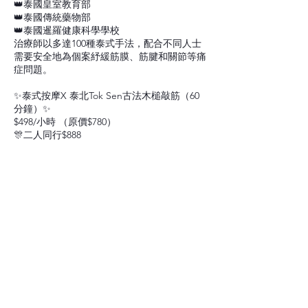
👑泰國皇室教育部
👑泰國傳統藥物部
👑泰國暹羅健康科學學校
治療師以多達100種泰式手法，配合不同人士
需要安全地為個案紓緩筋膜、筋腱和關節等痛
症問題。
✨泰式按摩X 泰北Tok Sen古法木槌敲筋（60
分鐘）✨
$498/小時 （原價$780）
🎊二人同行$888
地址: 佐敦德興街12號興富中心1406室
查詢及預約：WhatsApp 9780020
聯絡資料
Tsim Sha Tsui, Hong Kong
97800208
stillnesssound@gmail.com