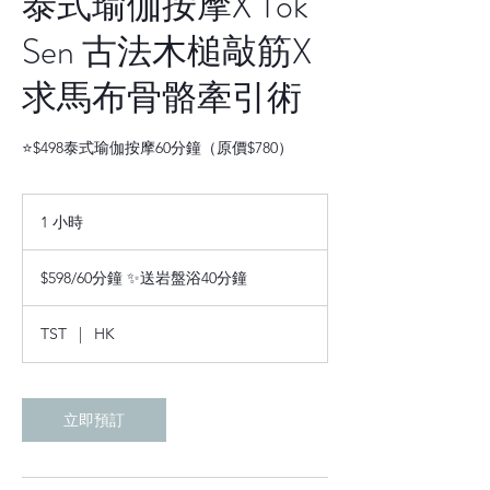
泰式瑜伽按摩X Tok
Sen 古法木槌敲筋X
求馬布骨骼牽引術
1 小時
1
小
$598/60
分
$598/60分鐘 ✨送岩盤浴40分鐘
鐘
✨
送
岩
TST
|
HK
盤
浴
40
分
鐘
立即預訂