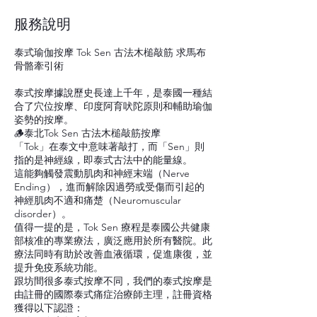
服務說明
泰式瑜伽按摩 Tok Sen 古法木槌敲筋 求馬布
骨骼牽引術
泰式按摩據說歷史長達上千年，是泰國一種結
合了穴位按摩、印度阿育吠陀原則和輔助瑜伽
姿勢的按摩。
🪵泰北Tok Sen 古法木槌敲筋按摩
「Tok」在泰文中意味著敲打，而「Sen」則
指的是神經線，即泰式古法中的能量線。
這能夠觸發震動肌肉和神經末端（Nerve
Ending），進而解除因過勞或受傷而引起的
神經肌肉不適和痛楚（Neuromuscular
disorder）。
值得一提的是，Tok Sen 療程是泰國公共健康
部核准的專業療法，廣泛應用於所有醫院。此
療法同時有助於改善血液循環，促進康復，並
提升免疫系統功能。
跟坊間很多泰式按摩不同，我們的泰式按摩是
由註冊的國際泰式痛症治療師主理，註冊資格
獲得以下認證：