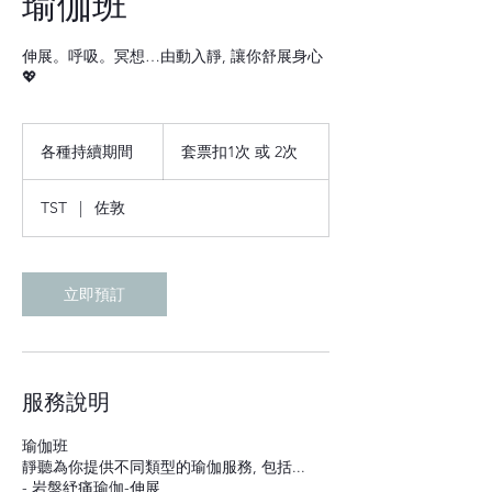
瑜伽班
伸展。呼吸。冥想…由動入靜, 讓你舒展身心
💖
套
票
各種持續期間
各
套票扣1次 或 2次
扣
種
1
持
次
TST
|
佐敦
或
續
2
期
次
間
立即預訂
服務說明
瑜伽班
靜聽為你提供不同類型的瑜伽服務, 包括...
- 岩盤紓痛瑜伽-伸展