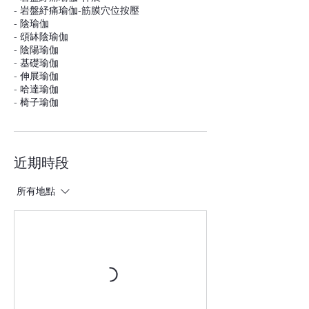
- 岩盤紓痛瑜伽-筋膜穴位按壓
- 陰瑜伽
- 頌缽陰瑜伽
- 陰陽瑜伽
- 基礎瑜伽
- 伸展瑜伽
- 哈達瑜伽
- 椅子瑜伽
近期時段
所有地點